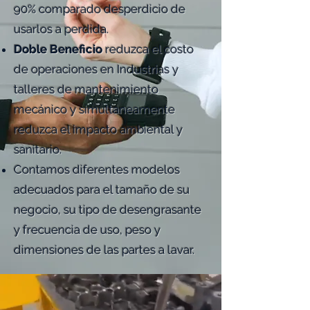
90% comparado desperdicio de
usarlos a perdida.
Doble Beneficio
reduzca el costo
de operaciones en Industrias y
talleres de mantenimiento
mecánico y simultaneamente
reduzca el impacto ambiental y
sanitario.
Contamos diferentes modelos
adecuados para el tamaño de su
negocio, su tipo de desengrasante
y frecuencia de uso, peso y
dimensiones de las partes a lavar.