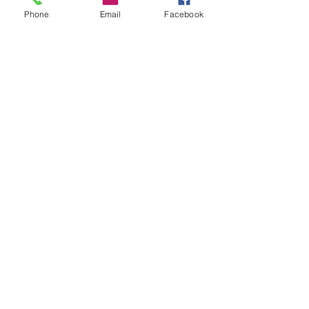
Phone
Email
Facebook
SOPORTE TECNICO
PROFESIONAL
Ofrecemos el servicio de
mantenimiento a los
equipos de lavado de