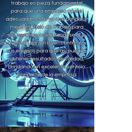
trabajo es pieza fundamental 
para que una empresa opere 
adecuadamente ya que brinda un 
mejor espacio de trabajo para 
sus usuarios, asegurandose que 
cuentan con un buen control en 
sus equipos para que así puedan 
obtener resultados de calidad, 
brindando un excelente servicio 
por parte de la empresa.