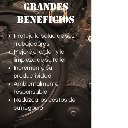
GRANDES
BENEFICIOS
Proteja la salud de sus
trabajadores
Mejore el orden y la
limpieza de su taller
Incremente su
productividad
Ambientalmente
responsable
Reduzca los costos de
su negocio