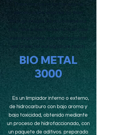
There may be no better way to
communicate what we do than
through images. As you browse our
site, take a few moments to let your
eyes linger here, and see if you can
get a feel for our signature touch.
BIO METAL
3000
Es un limpiador interno o externo,
de hidrocarburo con bajo aroma y
baja toxicidad, obtenido mediante
un proceso de hidrofaccionado, con
un paquete de aditivos. preparado